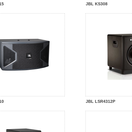
15
JBL KS308
10
JBL LSR4312P